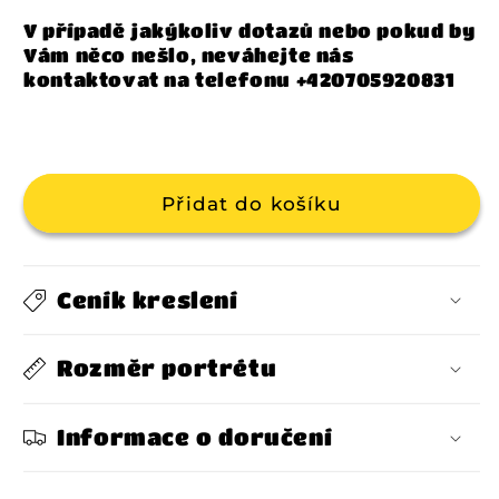
Pánské L
V případě jakýkoliv dotazů nebo pokud by
Pánské M
Vám něco nešlo, neváhejte nás
Pánské XL
kontaktovat na telefonu +420705920831
Pánské L
Pánské XXL
Pánské XL
Dámské XS
Přidat do košíku
Pánské XXL
Dámské S
Dámské XS
Dámské M
Ceník kreslení
Dámské S
Dámské L
Rozměr portrétu
Dámské M
Dámské XL
Informace o doručení
Dámské L
Dámské XXL