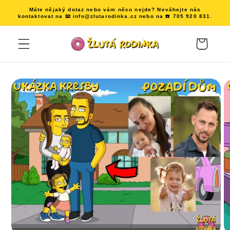
Přejít k
Máte nějaký dotaz nebo vám něco nejde? Neváhejte nás
obsahu
kontaktovat na 📧 info@zlutarodinka.cz nebo na ☎️ 705 920 831.
Košík
Přejít na
informace
o
produktu