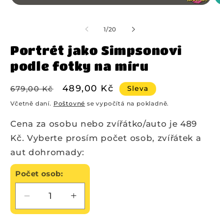
z
1
/
20
Portrét jako Simpsonovi
podle fotky na míru
Běžná
Výprodejová
489,00 Kč
Sleva
679,00 Kč
cena
cena
Včetně daní.
Poštovné
se vypočítá na pokladně.
Cena za osobu nebo zvířátko/auto je 489
Kč. Vyberte prosím počet osob, zvířátek a
aut dohromady:
Počet osob:
Snížit
Zvýšit
množství
množství