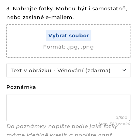
3. Nahrajte fotky. Mohou být i samostatně,
nebo zaslané e-mailem.
Vybrat soubor
Formát: .jpg, .png
Text v obrázku - Věnování (zdarma)
Poznámka
0/500
Max. 500 znaků
Do poznámky napište podle jaké fotky
máme ideálně kreslit a popište např.