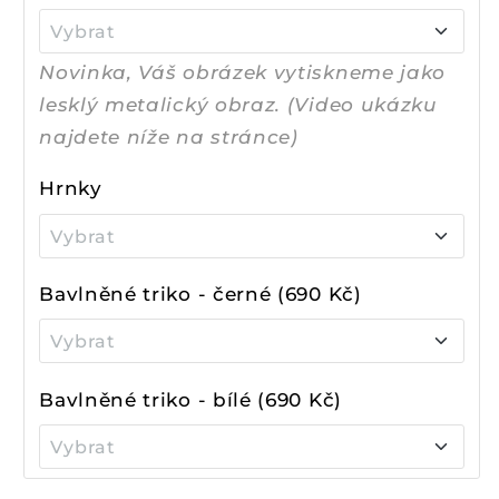
60x40 cm + 490 Kč
Vybrat
60x45 cm + 990 Kč
Novinka, Váš obrázek vytiskneme jako
70x50 cm + 2390 Kč
40x30 cm + 390 Kč
⭐40x30 cm + 690 Kč
lesklý metalický obraz. (Video ukázku
najdete níže na stránce)
56x40 cm + 1890 Kč
30x22.5 cm + 490 Kč
Hrnky
42x30 cm + 1490 Kč
Vybrat
Bílý hrnek 330ml + 490 Kč
Bavlněné triko - černé (690 Kč)
Vybrat
Pánské S
Bavlněné triko - bílé (690 Kč)
Pánské M
Vybrat
Pánské S