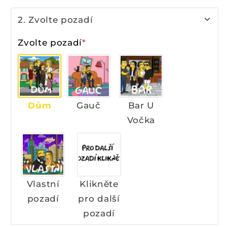
produktu
produktu
Portrét
Portrét
2. Zvolte pozadí
jako
jako
Simpsonovi
Simpsonovi
Zvolte pozadí
*
podle
podle
fotky
fotky
na
na
míru
míru
Dům
Gauč
Bar U
Vočka
Vlastní
Klikněte
pozadí
pro další
pozadí