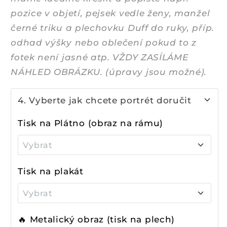
pozice v objetí, pejsek vedle ženy, manžel
černé triku a plechovku Duff do ruky, příp.
odhad výšky nebo oblečení pokud to z
fotek není jasné atp. VŽDY ZASÍLÁME
NÁHLED OBRÁZKU. (úpravy jsou možné).
4. Vyberte jak chcete portrét doručit
Tisk na Plátno (obraz na rámu)
Vybrat
140x105 cm + 2 490 Kč
Tisk na plakát
⭐120x90 cm + 1 990 Kč
Vybrat
70x50 cm + 590 Kč
105x70 cm + 1 590 Kč
🔥 Metalický obraz (tisk na plech)