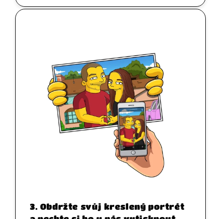
3. Obdržte svůj kreslený portrét
a nechte si ho u nás vytisknout