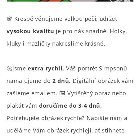
💯 Kresbě věnujeme velkou péči, udržet
vysokou kvalitu
je pro nás snadné. Holky,
kluky i mazlíčky nakreslíme krásné.
🚀Jsme
extra rychlí
. Váš portrét Simpsonů
namalujeme do
2 dnů
. Digitální obrázek vám
zašleme emailem. 🖼️ Vytištěný obraz nebo
plakát vám
doručíme do 3-4 dnů
.
Potřebujete obrázek rychle? Napište nám a
uděláme Vám obrázek rychleji, ať stihnete