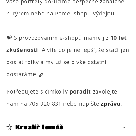
vaše portréty doručíme bezpečně zabalené
kurýrem nebo na Parcel shop - výdejnu.
💝 S provozováním e-shopů máme již
10 let
zkušeností
. A víte co je nejlepší, že stačí jen
poslat fotky a my už se o vše ostatní
postaráme 🤝
Potřebujete s čímkoliv
poradit
zavolejte
nám na 705 920 831 nebo napište
zprávu
.
Kreslíř tomáš