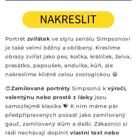
Portrét
zvířátek
ve stylu seriálu Simpsonovi
je také velmi běžný a oblíbený. Kreslíme
obrazy zvířat jako pes, kočka, králíček, želva,
prasátko, papoušek, andulka, kůň, ale
nakreslíme klidně celou zoologickou
😁
😍
Zamilované portréty
Simpsonů k
výročí,
valentýnu nebo prostě z lásky
jsou
samozřejmě klasika
💝
K nim máme pár
předpřipravených pozadí jako zamilovaný
gauč, zamilovaný dům a další. Zákazníci si
rádi nechávají doplnit
vlastní text nebo