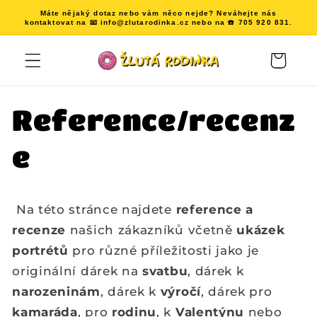
Přejít k
Máte nějaký dotaz nebo vám něco nejde? Neváhejte nás
obsahu
kontaktovat na 📧 info@zlutarodinka.cz nebo na ☎️ 705 920 831.
Košík
Reference/recenz
e
Na této stránce najdete
reference a
recenze
našich zákazníků včetně
ukázek
portrétů
pro různé příležitosti jako je
originální dárek na
svatbu
, dárek k
narozeninám
, dárek k
výročí
, dárek pro
kamaráda
, pro
rodinu
, k
Valentýnu
nebo