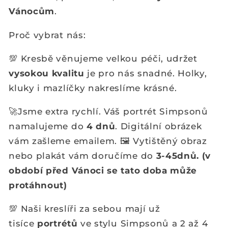
Vánocům
.
Proč vybrat nás:
💯 Kresbě věnujeme velkou péči, udržet
vysokou kvalitu
je pro nás snadné. Holky,
kluky i mazlíčky nakreslíme krásné.
🚀Jsme extra rychlí. Váš portrét Simpsonů
namalujeme do
4 dnů
. Digitální obrázek
vám zašleme emailem. 🖼️ Vytištěný obraz
nebo plakát vám doručíme do
3-45dnů. (v
období před Vánoci se tato doba může
protáhnout)
💯 Naši kreslíři za sebou mají už
tisíce
portrétů
ve stylu Simpsonů a 2 až 4