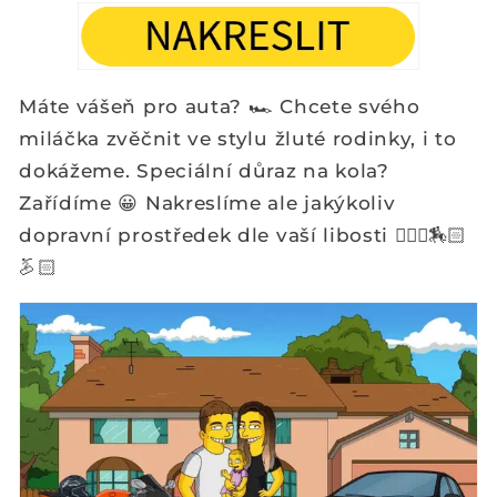
Máte vášeň pro auta? 🏎️ Chcete svého
miláčka zvěčnit ve stylu žluté rodinky, i to
dokážeme. Speciální důraz na kola?
Zařídíme
😀
Nakreslíme ale jakýkoliv
dopravní prostředek dle vaší libosti 🚴🏻‍♂️🏇🏻
🏂🏻