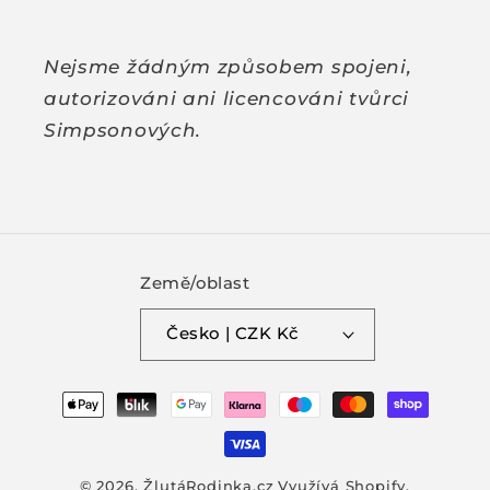
Nejsme žádným způsobem spojeni,
autorizováni ani licencováni tvůrci
Simpsonových.
Země/oblast
Česko | CZK Kč
Platební
metody
© 2026,
ŽlutáRodinka.cz
Využívá Shopify.