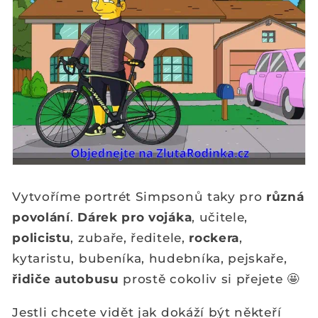
Vytvoříme portrét Simpsonů taky pro
různá
povolání
.
Dárek pro vojáka
, učitele,
policistu
, zubaře, ředitele,
rockera
,
kytaristu, bubeníka, hudebníka, pejskaře,
řidiče autobusu
prostě cokoliv si přejete
🤩
Jestli chcete vidět jak dokáží být někteří