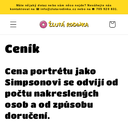
Přejít k
Máte nějaký dotaz nebo vám něco nejde? Neváhejte nás
obsahu
kontaktovat na 📧 info@zlutarodinka.cz nebo na ☎️ 705 920 831.
Košík
Ceník
Cena portrétu jako
Simpsonovi se odvíjí od
počtu nakreslených
osob a od způsobu
doručení.