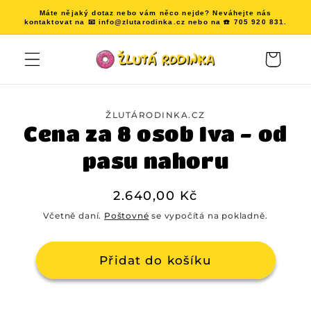
Přejít k
Máte nějaký dotaz nebo vám něco nejde? Neváhejte nás
obsahu
kontaktovat na 📧 info@zlutarodinka.cz nebo na ☎️ 705 920 831.
Košík
Přejít na
informace
ŽLUTÁRODINKA.CZ
o
Cena za 8 osob Iva - od
produktu
pasu nahoru
Běžná
2.640,00 Kč
cena
Včetně daní.
Poštovné
se vypočítá na pokladně.
Přidat do košíku