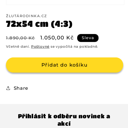
ŽLUTÁRODINKA.CZ
72x54 cm (4:3)
Běžná
Výprodejová
1.050,00 Kč
Sleva
1.890,00 Kč
cena
cena
Včetně daní.
Poštovné
se vypočítá na pokladně.
Přidat do košíku
Share
Přihlásit k odběru novinek a
akcí