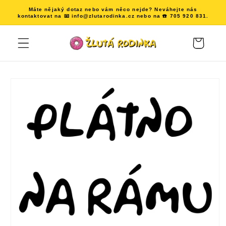
Přejít k
Máte nějaký dotaz nebo vám něco nejde? Neváhejte nás
obsahu
kontaktovat na 📧 info@zlutarodinka.cz nebo na ☎️ 705 920 831.
Košík
Přejít na
informace
o
produktu