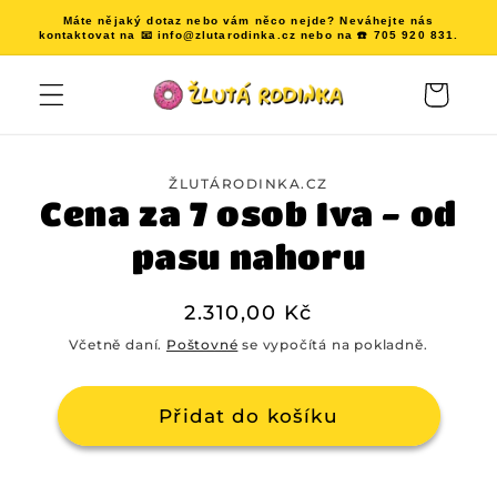
Přejít k
Máte nějaký dotaz nebo vám něco nejde? Neváhejte nás
obsahu
kontaktovat na 📧 info@zlutarodinka.cz nebo na ☎️ 705 920 831.
Košík
Přejít na
informace
ŽLUTÁRODINKA.CZ
o
Cena za 7 osob Iva - od
produktu
pasu nahoru
Běžná
2.310,00 Kč
cena
Včetně daní.
Poštovné
se vypočítá na pokladně.
Přidat do košíku