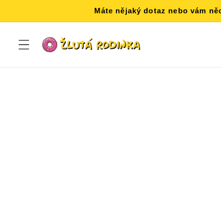
Přejít k
Máte nějaký dotaz nebo vám něc
obsahu
Přejít na
informa
o
produkt