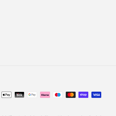
Platební
metody