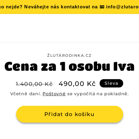
o nejde? Neváhejte nás kontaktovat na 📧 info@zlutarod
ŽLUTÁRODINKA.CZ
ce
Cena za 1 osobu Iva
u
Běžná
Výprodejová
490,00 Kč
1.400,00 Kč
Sleva
cena
cena
Včetně daní.
Poštovné
se vypočítá na pokladně.
Přidat do košíku