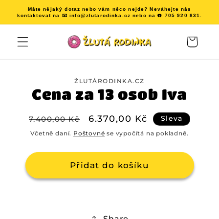
Přejít k
Máte nějaký dotaz nebo vám něco nejde? Neváhejte nás
obsahu
kontaktovat na 📧 info@zlutarodinka.cz nebo na ☎️ 705 920 831.
Košík
Přejít na
informace
ŽLUTÁRODINKA.CZ
o
Cena za 13 osob Iva
produktu
Běžná
Výprodejová
6.370,00 Kč
Sleva
7.400,00 Kč
cena
cena
Včetně daní.
Poštovné
se vypočítá na pokladně.
Přidat do košíku
Share