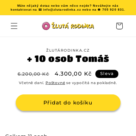
Přejít k
Máte nějaký dotaz nebo vám něco nejde? Neváhejte nás
obsahu
kontaktovat na 📧 info@zlutarodinka.cz nebo na ☎️ 705 920 831.
Košík
Přejít na
informace
ŽLUTÁRODINKA.CZ
o
+ 10 osob Tomáš
produktu
Běžná
Výprodejová
4.300,00 Kč
Sleva
6.200,00 Kč
cena
cena
Včetně daní.
Poštovné
se vypočítá na pokladně.
Přidat do košíku