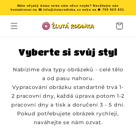
Přejít k
Máte nějaký dotaz nebo vám něco nejde? Neváhejte nás
obsahu
kontaktovat na 📧 info@zlutarodinka.cz nebo na ☎️ 705 920 831.
Košík
Vyberte si svůj styl
Nabízíme dva typy obrázeků - celé tělo
a od pasu nahoru.
Vypracování obrázku standartně trvá 1-
2 pracovní dny, každá úprava potom 1-2
pracovní dny a tisk a doručení 3 - 5 dní.
Pokud potřebujete obrázek rychleji,
naváhejte se nám ozvat.