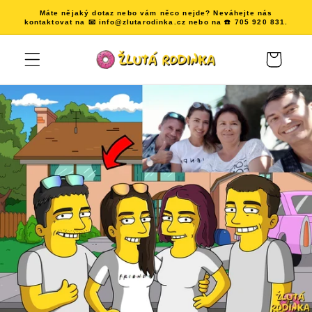
Přejít k
Máte nějaký dotaz nebo vám něco nejde? Neváhejte nás
obsahu
kontaktovat na 📧 info@zlutarodinka.cz nebo na ☎️ 705 920 831.
Košík