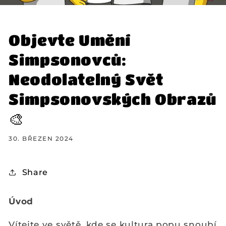
Objevte Umění
Simpsonovců:
Neodolatelný Svět
Simpsonovských Obrazů
🎨
30. BŘEZEN 2024
Share
Úvod
Vítejte ve světě, kde se kultura popu snoubí