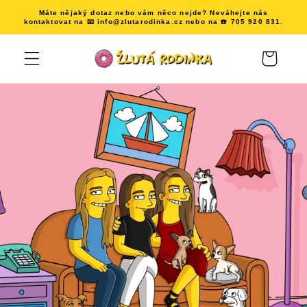
Přejít k
Máte nějaký dotaz nebo vám něco nejde? Neváhejte nás
obsahu
kontaktovat na 📧 info@zlutarodinka.cz nebo na ☎️ 705 920 831.
Košík