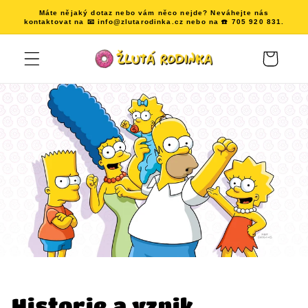
Přejít k
Máte nějaký dotaz nebo vám něco nejde? Neváhejte nás
obsahu
kontaktovat na 📧 info@zlutarodinka.cz nebo na ☎️ 705 920 831.
Košík
Historie a vznik