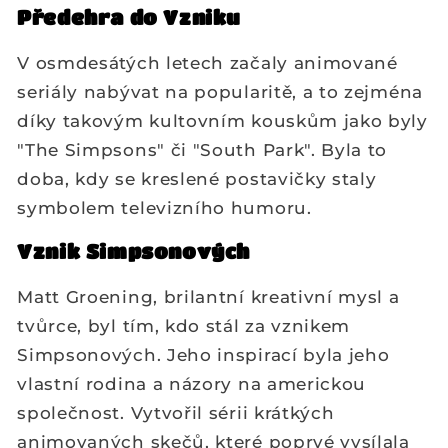
Předehra do Vzniku
V osmdesátých letech začaly animované
seriály nabývat na popularitě, a to zejména
díky takovým kultovním kouskům jako byly
"The Simpsons" či "South Park". Byla to
doba, kdy se kreslené postavičky staly
symbolem televizního humoru.
Vznik Simpsonových
Matt Groening, brilantní kreativní mysl a
tvůrce, byl tím, kdo stál za vznikem
Simpsonových. Jeho inspirací byla jeho
vlastní rodina a názory na americkou
společnost. Vytvořil sérii krátkých
animovaných skečů, které poprvé vysílala